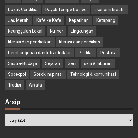
Dayak Cendikia
Dayak Tempo Doeloe
ekonomi kreatif
Jas Merah
Kafe ke Kafe
Kepatihan
Ketapang
Keunggulan Lokal
Kuliner
Lingkungan
literasi dan pendidikan
literasi dan pendiikan
Pembangunan dan Infrastruktur
Politika
Pustaka
Sastra-Budaya
Sejarah
Seni
seni & hiburan
Sosekpol
Sosok Inspirasi
Teknologi & komunikasi
Tradisi
Wisata
Arsip