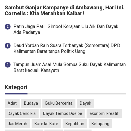
Sambut Ganjar Kampanye di Ambawang, Hari Ini.
Cornelis : Kita Merahkan Kalbar!
Patih Jaga Pati : Simbol Kerajaan Ulu Aik Dan Dayak
Ada Padanya
Daud Yordan Raih Suara Terbanyak (Sementara) DPD
Kalimantan Barat tanpa Politik Uang
Tampun Juah: Asal Mula Semua Suku Dayak Kalimantan
Barat kecuali Kanayatn
Kategori
Adat
Budaya
Buku Bercerita
Dayak
Dayak Cendikia
Dayak Tempo Doeloe
ekonomi kreatif
Jas Merah
Kafe ke Kafe
Kepatihan
Ketapang