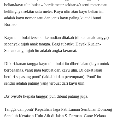
belian/kayu ulin bulat -- berdiameter sekitar 40 senti meter atau
kelilingnya sekitar satu meter. Kayu ulin atau kayu belian ini
adalah kayu nomor satu dan jenis kayu paling kuat di bumi
Borneo.
Kayu ulin bulat tersebut kemudian ditakah (dibuat anak tangga)
sebanyak tujuh anak tangga. Bagi subsuku Dayak Kualan-
Semandang, tujuh itu adalah angka keramat.
Di kiri-kanan tangga kayu ulin bulat itu diberi lalau (kayu untuk
berpegang), yang juga terbuat dari kayu ulin. Di dekat lalau
berdiri sepasang ponti' (laki-laki dan perempuan). Ponti' itu
sendiri adalah patung yang terbuat dari kayu ulin.
Ba’ onyatn
(kepala tangga) pun dibuat patung juga.
Tangga dan ponti' Kepatihan Jaga Pati Laman Sembilan Domong
Sepuluh Kerajaan Hulu Aik di Jalan S. Parman, Gang Kelapa