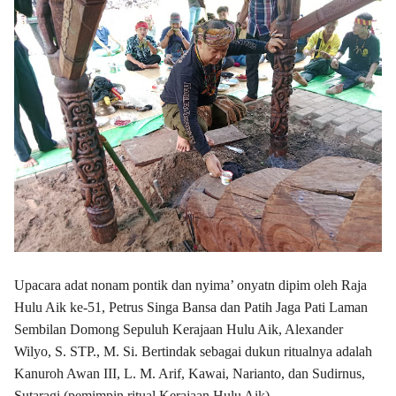
Upacara adat nonam pontik dan nyima’ onyatn dipim oleh Raja
Hulu Aik ke-51, Petrus Singa Bansa dan Patih Jaga Pati Laman
Sembilan Domong Sepuluh Kerajaan Hulu Aik, Alexander
Wilyo, S. STP., M. Si. Bertindak sebagai dukun ritualnya adalah
Kanuroh Awan III, L. M. Arif, Kawai, Narianto, dan Sudirnus,
Sutaragi (pemimpin ritual Kerajaan Hulu Aik).