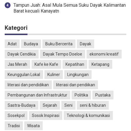
Tampun Juah: Asal Mula Semua Suku Dayak Kalimantan
Barat kecuali Kanayatn
Kategori
Adat
Budaya
Buku Bercerita
Dayak
Dayak Cendikia
Dayak Tempo Doeloe
ekonomi kreatif
Jas Merah
Kafe ke Kafe
Kepatihan
Ketapang
Keunggulan Lokal
Kuliner
Lingkungan
literasi dan pendidikan
literasi dan pendiikan
Pembangunan dan Infrastruktur
Politika
Pustaka
Sastra-Budaya
Sejarah
Seni
seni & hiburan
Sosekpol
Sosok Inspirasi
Teknologi & komunikasi
Tradisi
Wisata