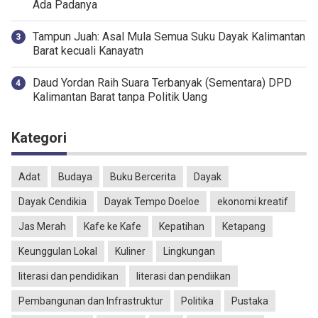
Ada Padanya
Tampun Juah: Asal Mula Semua Suku Dayak Kalimantan
Barat kecuali Kanayatn
Daud Yordan Raih Suara Terbanyak (Sementara) DPD
Kalimantan Barat tanpa Politik Uang
Kategori
Adat
Budaya
Buku Bercerita
Dayak
Dayak Cendikia
Dayak Tempo Doeloe
ekonomi kreatif
Jas Merah
Kafe ke Kafe
Kepatihan
Ketapang
Keunggulan Lokal
Kuliner
Lingkungan
literasi dan pendidikan
literasi dan pendiikan
Pembangunan dan Infrastruktur
Politika
Pustaka