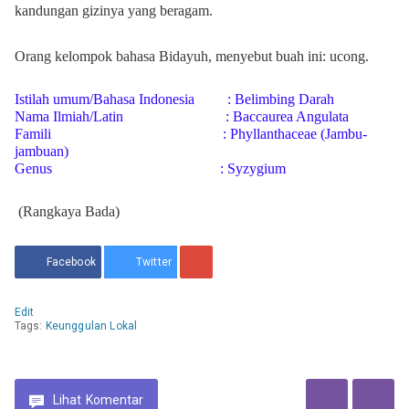
kandungan gizinya yang beragam.
Orang kelompok bahasa Bidayuh, menyebut buah ini: ucong.
Istilah umum/Bahasa Indonesia
: Belimbing Darah
Nama Ilmiah/Latin
:
Baccaurea Angulata
Famili
: Phyllanthaceae (Jambu-
jambuan)
Genus
: Syzygium
(Rangkaya Bada)
Facebook
Twitter
Edit
Tags:
Keunggulan Lokal
Lihat
Komentar